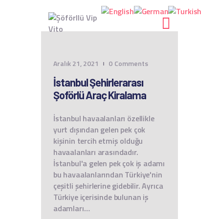
Aralık 21, 2021
0
Comments
ANASAYFA
İstanbul Şehirlerarası
HAKKIMIZDA
Şoförlü Araç Kiralama
HIZMETLER
BLOG
İstanbul havaalanları özellikle
yurt dışından gelen pek çok
GALERI
kişinin tercih etmiş olduğu
İLETIŞIM
havaalanları arasındadır.
İstanbul'a gelen pek çok iş adamı
bu havaalanlarından Türkiye'nin
çeşitli şehirlerine gidebilir. Ayrıca
Türkiye içerisinde bulunan iş
adamları…