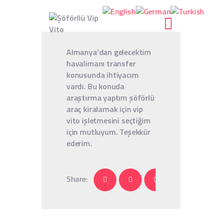
Almanya’dan gelecektim
havalimanı transfer
ANASAYFA
konusunda ihtiyacım
vardı. Bu konuda
HAKKIMIZDA
araştırma yaptım şöförlü
HIZMETLER
araç kiralamak için vip
BLOG
vito işletmesini seçtiğim
GALERI
için mutluyum. Teşekkür
ederim.
İLETIŞIM
Share: